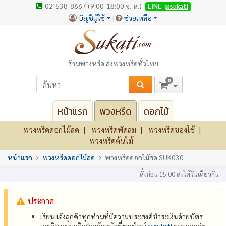
02-538-8667 (9:00-18:00 จ.-ส.)
LINE:
@sukati
บัญชีผู้ใช้
ช่วยเหลือ
ร้านพวงหรีด ส่งพวงหรีดทั่วไทย
0
หน้าแรก
พวงหรีด
ดอกไม้
พวงหรีดดอกไม้สด
พวงหรีดพัดลม
พวงหรีดของใช้
พวงหรีดต้นไม้
หน้าแรก
พวงหรีดดอกไม้สด
พวงหรีดดอกไม้สด SUK030
สั่งก่อน 15:00 ส่งได้วันเดียวกัน
ประกาศ
เรียนแจ้งลูกค้าทุกท่านที่มีความประสงค์ชำระเงินด้วยบัตร
เครดิต กรุณาติดต่อเจ้าหน้าที่ทางไลน์
@‌sukati
ขอบคุณค่ะ