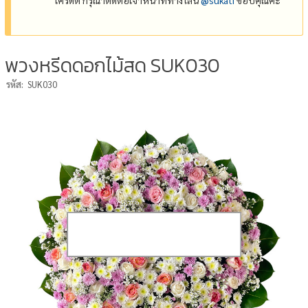
พวงหรีดดอกไม้สด SUK030
รหัส:
SUK030