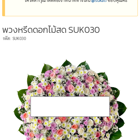
พวงหรีดดอกไม้สด SUK030
รหัส:
SUK030