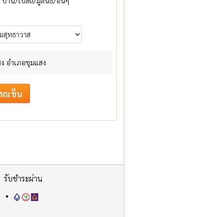
บ้าน/โบสถ์/มูลนิธิ/อื่นๆ
ง อำเภอชุมแสง
รับชำระผ่าน