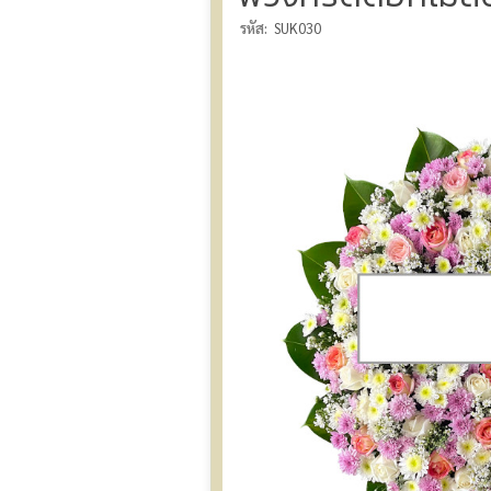
รหัส:
SUK030