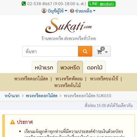
02-538-8667 (9:00-18:00 จ.-ส.)
LINE:
@sukati
บัญชีผู้ใช้
ช่วยเหลือ
ร้านพวงหรีด ส่งพวงหรีดทั่วไทย
0
หน้าแรก
พวงหรีด
ดอกไม้
พวงหรีดดอกไม้สด
พวงหรีดพัดลม
พวงหรีดของใช้
พวงหรีดต้นไม้
หน้าแรก
พวงหรีดดอกไม้สด
พวงหรีดดอกไม้สด SUK030
สั่งก่อน 15:00 ส่งได้วันเดียวกัน
ประกาศ
เรียนแจ้งลูกค้าทุกท่านที่มีความประสงค์ชำระเงินด้วยบัตร
เครดิต กรุณาติดต่อเจ้าหน้าที่ทางไลน์
@‌sukati
ขอบคุณค่ะ