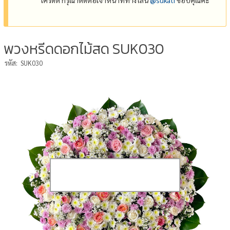
พวงหรีดดอกไม้สด SUK030
รหัส:
SUK030