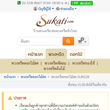
02-538-8667 (9:00-18:00 จ.-ส.)
LINE:
@sukati
บัญชีผู้ใช้
ช่วยเหลือ
ร้านพวงหรีด ส่งพวงหรีดทั่วไทย
0
หน้าแรก
พวงหรีด
ดอกไม้
พวงหรีดดอกไม้สด
พวงหรีดพัดลม
พวงหรีดของใช้
พวงหรีดต้นไม้
หน้าแรก
พวงหรีดดอกไม้สด
พวงหรีดดอกไม้สด SUK028
สั่งก่อน 15:00 ส่งได้วันเดียวกัน
ประกาศ
เรียนแจ้งลูกค้าทุกท่านที่มีความประสงค์ชำระเงินด้วยบัตร
เครดิต กรุณาติดต่อเจ้าหน้าที่ทางไลน์
@‌sukati
ขอบคุณค่ะ