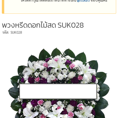
พวงหรีดดอกไม้สด SUK028
รหัส:
SUK028