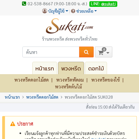
02-538-8667 (9:00-18:00 จ.-ส.)
LINE:
@sukati
บัญชีผู้ใช้
ช่วยเหลือ
ร้านพวงหรีด ส่งพวงหรีดทั่วไทย
0
หน้าแรก
พวงหรีด
ดอกไม้
พวงหรีดดอกไม้สด
พวงหรีดพัดลม
พวงหรีดของใช้
พวงหรีดต้นไม้
หน้าแรก
พวงหรีดดอกไม้สด
พวงหรีดดอกไม้สด SUK028
สั่งก่อน 15:00 ส่งได้วันเดียวกัน
ประกาศ
เรียนแจ้งลูกค้าทุกท่านที่มีความประสงค์ชำระเงินด้วยบัตร
เครดิต กรุณาติดต่อเจ้าหน้าที่ทางไลน์
@‌sukati
ขอบคุณค่ะ