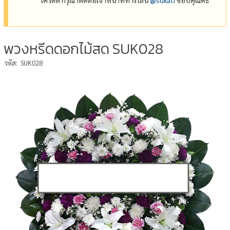
พวงหรีดดอกไม้สด SUK028
รหัส:
SUK028