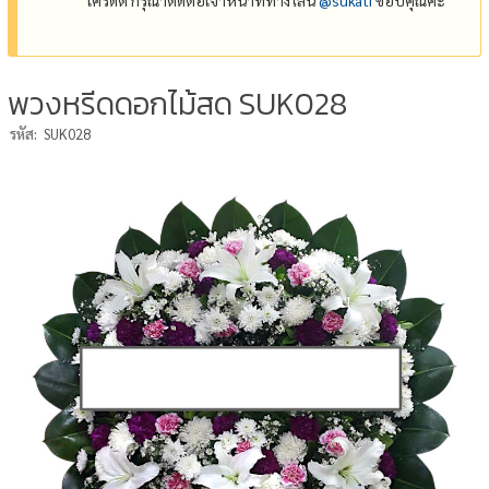
พวงหรีดดอกไม้สด SUK028
รหัส:
SUK028