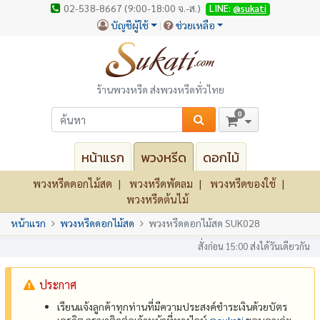
02-538-8667 (9:00-18:00 จ.-ส.)
LINE:
@sukati
บัญชีผู้ใช้
ช่วยเหลือ
ร้านพวงหรีด ส่งพวงหรีดทั่วไทย
0
หน้าแรก
พวงหรีด
ดอกไม้
พวงหรีดดอกไม้สด
พวงหรีดพัดลม
พวงหรีดของใช้
พวงหรีดต้นไม้
หน้าแรก
พวงหรีดดอกไม้สด
พวงหรีดดอกไม้สด SUK028
สั่งก่อน 15:00 ส่งได้วันเดียวกัน
ประกาศ
เรียนแจ้งลูกค้าทุกท่านที่มีความประสงค์ชำระเงินด้วยบัตร
เครดิต กรุณาติดต่อเจ้าหน้าที่ทางไลน์
@‌sukati
ขอบคุณค่ะ