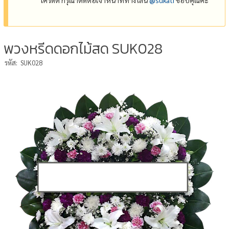
พวงหรีดดอกไม้สด SUK028
รหัส:
SUK028