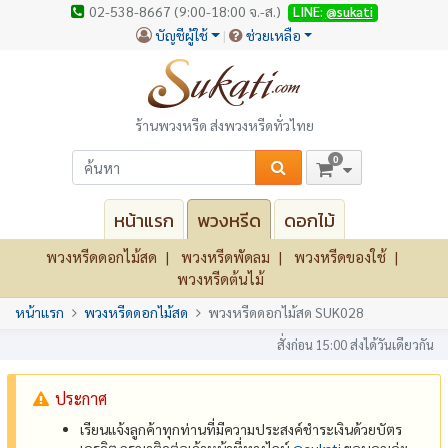
02-538-8667 (9:00-18:00 จ.-ส.)
LINE:
@sukati
บัญชีผู้ใช้
ช่วยเหลือ
ร้านพวงหรีด ส่งพวงหรีดทั่วไทย
0
หน้าแรก
พวงหรีด
ดอกไม้
พวงหรีดดอกไม้สด
พวงหรีดพัดลม
พวงหรีดของใช้
พวงหรีดต้นไม้
หน้าแรก
พวงหรีดดอกไม้สด
พวงหรีดดอกไม้สด SUK028
สั่งก่อน 15:00 ส่งได้วันเดียวกัน
ประกาศ
เรียนแจ้งลูกค้าทุกท่านที่มีความประสงค์ชำระเงินด้วยบัตร
เครดิต กรุณาติดต่อเจ้าหน้าที่ทางไลน์
@‌sukati
ขอบคุณค่ะ