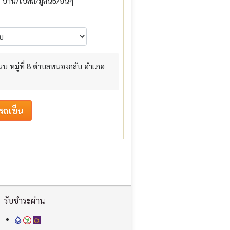
บ้าน/โบสถ์/มูลนิธิ/อื่นๆ
นบ หมู่ที่ 8 ตำบลหนองกลับ อำเภอ
รับชำระผ่าน