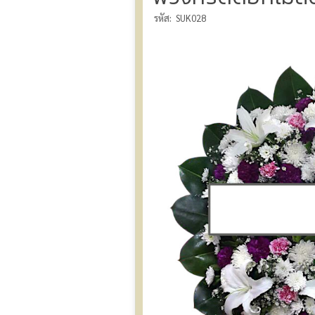
รหัส:
SUK028