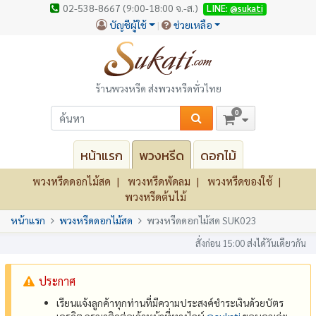
02-538-8667 (9:00-18:00 จ.-ส.)
LINE:
@sukati
บัญชีผู้ใช้
ช่วยเหลือ
ร้านพวงหรีด ส่งพวงหรีดทั่วไทย
0
หน้าแรก
พวงหรีด
ดอกไม้
พวงหรีดดอกไม้สด
พวงหรีดพัดลม
พวงหรีดของใช้
พวงหรีดต้นไม้
หน้าแรก
พวงหรีดดอกไม้สด
พวงหรีดดอกไม้สด SUK023
สั่งก่อน 15:00 ส่งได้วันเดียวกัน
ประกาศ
เรียนแจ้งลูกค้าทุกท่านที่มีความประสงค์ชำระเงินด้วยบัตร
เครดิต กรุณาติดต่อเจ้าหน้าที่ทางไลน์
@‌sukati
ขอบคุณค่ะ