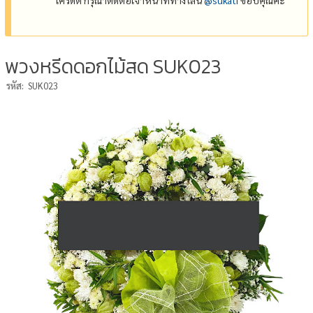
พวงหรีดดอกไม้สด SUK023
รหัส:
SUK023