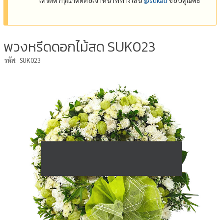
พวงหรีดดอกไม้สด SUK023
รหัส:
SUK023