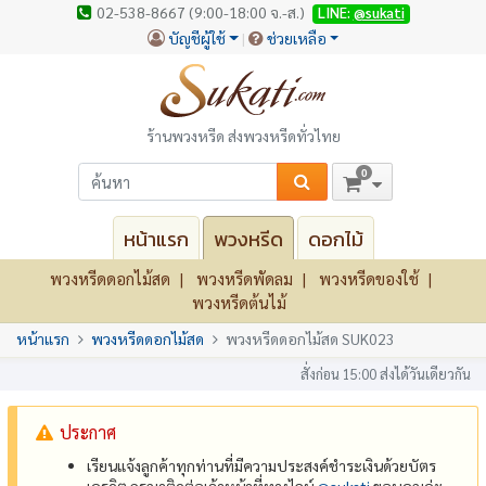
02-538-8667 (9:00-18:00 จ.-ส.)
LINE:
@sukati
บัญชีผู้ใช้
ช่วยเหลือ
ร้านพวงหรีด ส่งพวงหรีดทั่วไทย
0
หน้าแรก
พวงหรีด
ดอกไม้
พวงหรีดดอกไม้สด
พวงหรีดพัดลม
พวงหรีดของใช้
พวงหรีดต้นไม้
หน้าแรก
พวงหรีดดอกไม้สด
พวงหรีดดอกไม้สด SUK023
สั่งก่อน 15:00 ส่งได้วันเดียวกัน
ประกาศ
เรียนแจ้งลูกค้าทุกท่านที่มีความประสงค์ชำระเงินด้วยบัตร
เครดิต กรุณาติดต่อเจ้าหน้าที่ทางไลน์
@‌sukati
ขอบคุณค่ะ