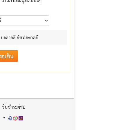
บ้าน/โบสถ์/มูลนิธิ/อื่นๆ
 ตำบลตาคลี อำเภอตาคลี
รับชำระผ่าน