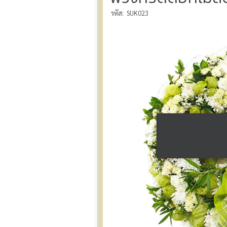
รหัส:
SUK023