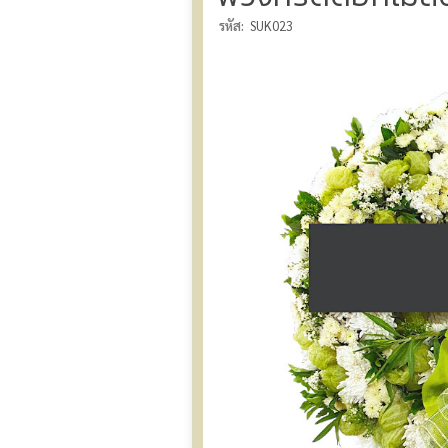
รหัส:
SUK023