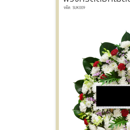
รหัส:
SUK009