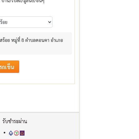
บ้าน/โบสถ์/มูลนิธิ/อื่นๆ
สร้อย หมู่ที่ 8 ตำบลดอนคา อำเภอ
รับชำระผ่าน