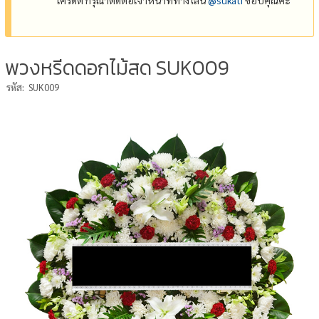
พวงหรีดดอกไม้สด SUK009
รหัส:
SUK009