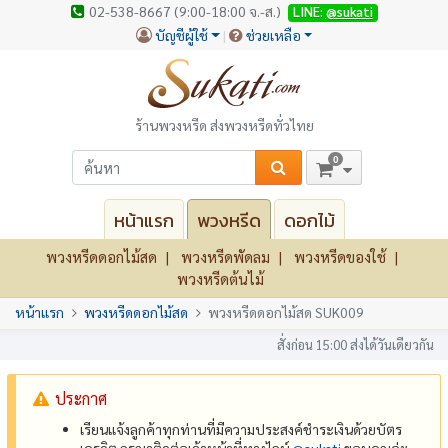
02-538-8667 (9:00-18:00 จ.-ส.)
LINE:
@sukati
บัญชีผู้ใช้
ช่วยเหลือ
ร้านพวงหรีด ส่งพวงหรีดทั่วไทย
0
หน้าแรก
พวงหรีด
ดอกไม้
พวงหรีดดอกไม้สด
พวงหรีดพัดลม
พวงหรีดของใช้
พวงหรีดต้นไม้
หน้าแรก
พวงหรีดดอกไม้สด
พวงหรีดดอกไม้สด SUK009
สั่งก่อน 15:00 ส่งได้วันเดียวกัน
ประกาศ
เรียนแจ้งลูกค้าทุกท่านที่มีความประสงค์ชำระเงินด้วยบัตร
เครดิต กรุณาติดต่อเจ้าหน้าที่ทางไลน์
@‌sukati
ขอบคุณค่ะ