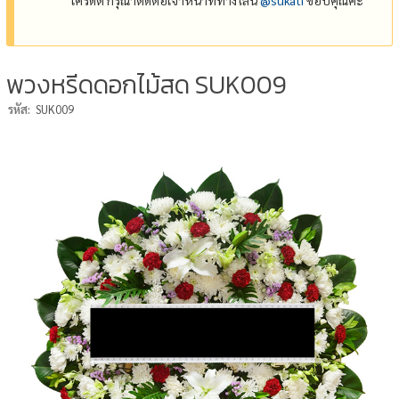
พวงหรีดดอกไม้สด SUK009
รหัส:
SUK009