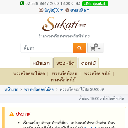
02-538-8667 (9:00-18:00 จ.-ส.)
LINE:
@sukati
บัญชีผู้ใช้
ช่วยเหลือ
ร้านพวงหรีด ส่งพวงหรีดทั่วไทย
0
หน้าแรก
พวงหรีด
ดอกไม้
พวงหรีดดอกไม้สด
พวงหรีดพัดลม
พวงหรีดของใช้
พวงหรีดต้นไม้
หน้าแรก
พวงหรีดดอกไม้สด
พวงหรีดดอกไม้สด SUK009
สั่งก่อน 15:00 ส่งได้วันเดียวกัน
ประกาศ
เรียนแจ้งลูกค้าทุกท่านที่มีความประสงค์ชำระเงินด้วยบัตร
เครดิต กรุณาติดต่อเจ้าหน้าที่ทางไลน์
@‌sukati
ขอบคุณค่ะ