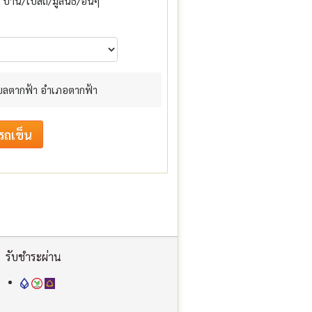
บ้าน/โบสถ์/มูลนิธิ/อื่นๆ
ตำบลตากฟ้า อำเภอตากฟ้า
รับชำระผ่าน