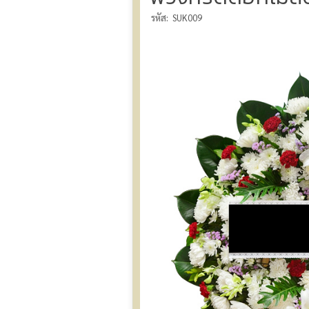
รหัส:
SUK009