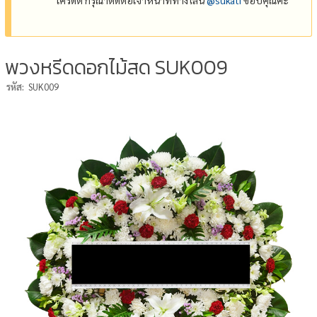
พวงหรีดดอกไม้สด SUK009
รหัส:
SUK009