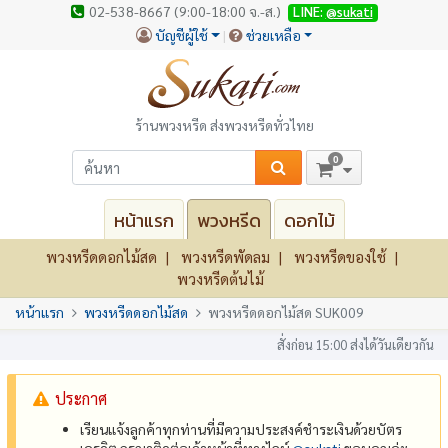
02-538-8667 (9:00-18:00 จ.-ส.)
LINE:
@sukati
บัญชีผู้ใช้
ช่วยเหลือ
ร้านพวงหรีด ส่งพวงหรีดทั่วไทย
0
หน้าแรก
พวงหรีด
ดอกไม้
พวงหรีดดอกไม้สด
พวงหรีดพัดลม
พวงหรีดของใช้
พวงหรีดต้นไม้
หน้าแรก
พวงหรีดดอกไม้สด
พวงหรีดดอกไม้สด SUK009
สั่งก่อน 15:00 ส่งได้วันเดียวกัน
ประกาศ
เรียนแจ้งลูกค้าทุกท่านที่มีความประสงค์ชำระเงินด้วยบัตร
เครดิต กรุณาติดต่อเจ้าหน้าที่ทางไลน์
@‌sukati
ขอบคุณค่ะ