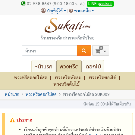
02-538-8667 (9:00-18:00 จ.-ส.)
LINE:
@sukati
บัญชีผู้ใช้
ช่วยเหลือ
ร้านพวงหรีด ส่งพวงหรีดทั่วไทย
0
หน้าแรก
พวงหรีด
ดอกไม้
พวงหรีดดอกไม้สด
พวงหรีดพัดลม
พวงหรีดของใช้
พวงหรีดต้นไม้
หน้าแรก
พวงหรีดดอกไม้สด
พวงหรีดดอกไม้สด SUK009
สั่งก่อน 15:00 ส่งได้วันเดียวกัน
ประกาศ
เรียนแจ้งลูกค้าทุกท่านที่มีความประสงค์ชำระเงินด้วยบัตร
เครดิต กรุณาติดต่อเจ้าหน้าที่ทางไลน์
@‌sukati
ขอบคุณค่ะ