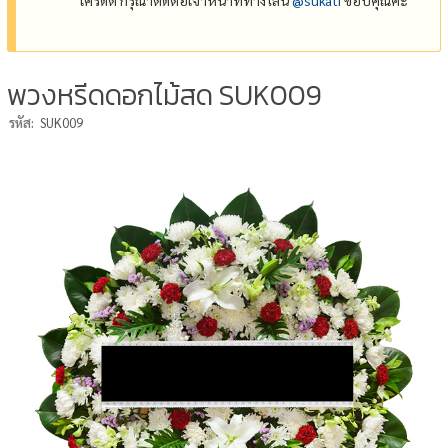
พวงหรีดดอกไม้สด SUK009
รหัส:
SUK009