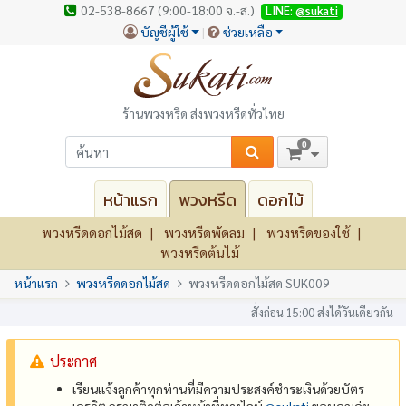
02-538-8667 (9:00-18:00 จ.-ส.)
LINE:
@sukati
บัญชีผู้ใช้
ช่วยเหลือ
ร้านพวงหรีด ส่งพวงหรีดทั่วไทย
0
หน้าแรก
พวงหรีด
ดอกไม้
พวงหรีดดอกไม้สด
พวงหรีดพัดลม
พวงหรีดของใช้
พวงหรีดต้นไม้
หน้าแรก
พวงหรีดดอกไม้สด
พวงหรีดดอกไม้สด SUK009
สั่งก่อน 15:00 ส่งได้วันเดียวกัน
ประกาศ
เรียนแจ้งลูกค้าทุกท่านที่มีความประสงค์ชำระเงินด้วยบัตร
เครดิต กรุณาติดต่อเจ้าหน้าที่ทางไลน์
@‌sukati
ขอบคุณค่ะ