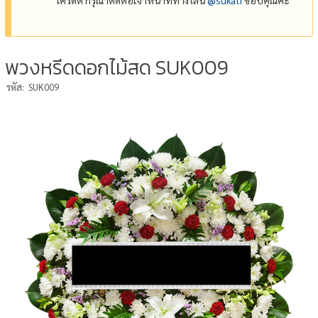
พวงหรีดดอกไม้สด SUK009
รหัส:
SUK009