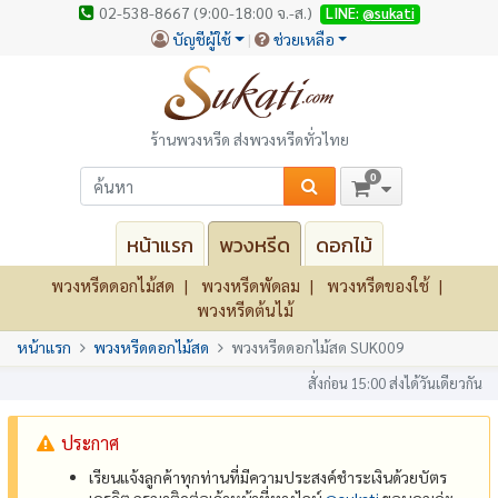
02-538-8667 (9:00-18:00 จ.-ส.)
LINE:
@sukati
บัญชีผู้ใช้
ช่วยเหลือ
ร้านพวงหรีด ส่งพวงหรีดทั่วไทย
0
หน้าแรก
พวงหรีด
ดอกไม้
พวงหรีดดอกไม้สด
พวงหรีดพัดลม
พวงหรีดของใช้
พวงหรีดต้นไม้
หน้าแรก
พวงหรีดดอกไม้สด
พวงหรีดดอกไม้สด SUK009
สั่งก่อน 15:00 ส่งได้วันเดียวกัน
ประกาศ
เรียนแจ้งลูกค้าทุกท่านที่มีความประสงค์ชำระเงินด้วยบัตร
เครดิต กรุณาติดต่อเจ้าหน้าที่ทางไลน์
@‌sukati
ขอบคุณค่ะ