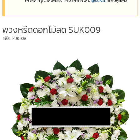
พวงหรีดดอกไม้สด SUK009
รหัส:
SUK009