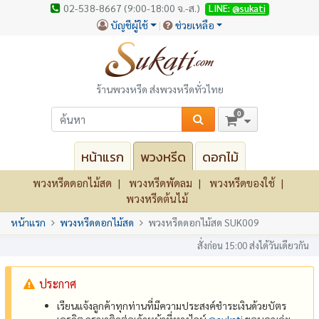
02-538-8667 (9:00-18:00 จ.-ส.)
LINE:
@sukati
บัญชีผู้ใช้
ช่วยเหลือ
ร้านพวงหรีด ส่งพวงหรีดทั่วไทย
0
หน้าแรก
พวงหรีด
ดอกไม้
พวงหรีดดอกไม้สด
พวงหรีดพัดลม
พวงหรีดของใช้
พวงหรีดต้นไม้
หน้าแรก
พวงหรีดดอกไม้สด
พวงหรีดดอกไม้สด SUK009
สั่งก่อน 15:00 ส่งได้วันเดียวกัน
ประกาศ
เรียนแจ้งลูกค้าทุกท่านที่มีความประสงค์ชำระเงินด้วยบัตร
เครดิต กรุณาติดต่อเจ้าหน้าที่ทางไลน์
@‌sukati
ขอบคุณค่ะ