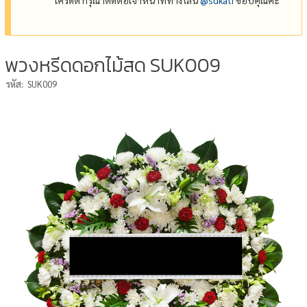
พวงหรีดดอกไม้สด SUK009
รหัส:
SUK009