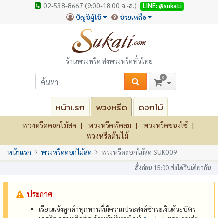
02-538-8667 (9:00-18:00 จ.-ส.)
LINE:
@sukati
บัญชีผู้ใช้
ช่วยเหลือ
ร้านพวงหรีด ส่งพวงหรีดทั่วไทย
0
หน้าแรก
พวงหรีด
ดอกไม้
พวงหรีดดอกไม้สด
พวงหรีดพัดลม
พวงหรีดของใช้
พวงหรีดต้นไม้
หน้าแรก
พวงหรีดดอกไม้สด
พวงหรีดดอกไม้สด SUK009
สั่งก่อน 15:00 ส่งได้วันเดียวกัน
ประกาศ
เรียนแจ้งลูกค้าทุกท่านที่มีความประสงค์ชำระเงินด้วยบัตร
เครดิต กรุณาติดต่อเจ้าหน้าที่ทางไลน์
@‌sukati
ขอบคุณค่ะ