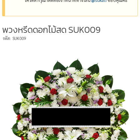
พวงหรีดดอกไม้สด SUK009
รหัส:
SUK009