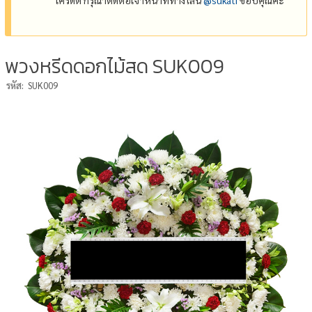
พวงหรีดดอกไม้สด SUK009
รหัส:
SUK009