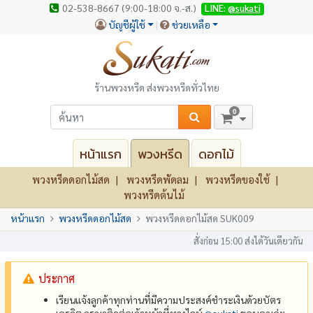
02-538-8667 (9:00-18:00 จ.-ส.)
LINE:
@sukati
บัญชีผู้ใช้
ช่วยเหลือ
ร้านพวงหรีด ส่งพวงหรีดทั่วไทย
0
หน้าแรก
พวงหรีด
ดอกไม้
พวงหรีดดอกไม้สด
พวงหรีดพัดลม
พวงหรีดของใช้
พวงหรีดต้นไม้
หน้าแรก
พวงหรีดดอกไม้สด
พวงหรีดดอกไม้สด SUK009
สั่งก่อน 15:00 ส่งได้วันเดียวกัน
ประกาศ
เรียนแจ้งลูกค้าทุกท่านที่มีความประสงค์ชำระเงินด้วยบัตร
เครดิต กรุณาติดต่อเจ้าหน้าที่ทางไลน์
@‌sukati
ขอบคุณค่ะ