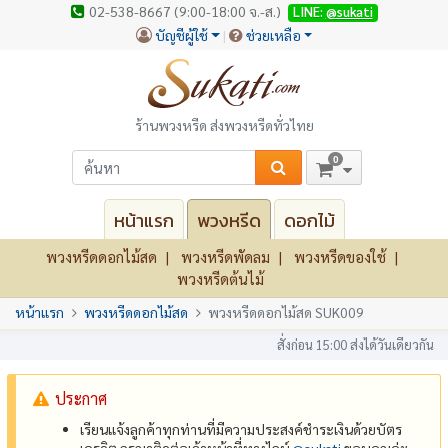
02-538-8667 (9:00-18:00 จ.-ส.)
LINE:
@sukati
บัญชีผู้ใช้
ช่วยเหลือ
ร้านพวงหรีด ส่งพวงหรีดทั่วไทย
0
หน้าแรก
พวงหรีด
ดอกไม้
พวงหรีดดอกไม้สด
พวงหรีดพัดลม
พวงหรีดของใช้
พวงหรีดต้นไม้
หน้าแรก
พวงหรีดดอกไม้สด
พวงหรีดดอกไม้สด SUK009
สั่งก่อน 15:00 ส่งได้วันเดียวกัน
ประกาศ
เรียนแจ้งลูกค้าทุกท่านที่มีความประสงค์ชำระเงินด้วยบัตร
เครดิต กรุณาติดต่อเจ้าหน้าที่ทางไลน์
@‌sukati
ขอบคุณค่ะ