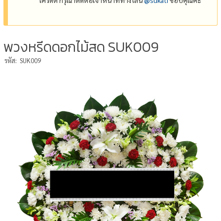
พวงหรีดดอกไม้สด SUK009
รหัส:
SUK009