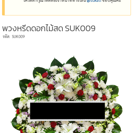
พวงหรีดดอกไม้สด SUK009
รหัส:
SUK009