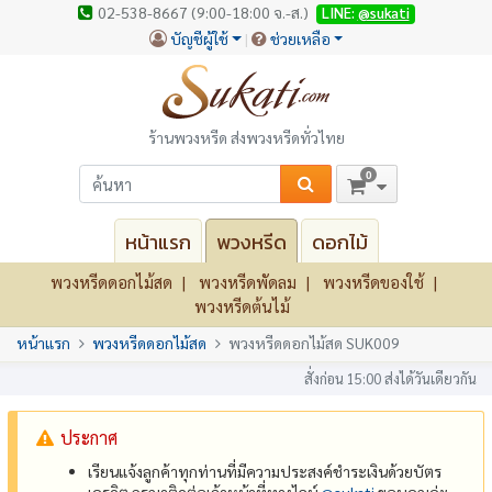
02-538-8667 (9:00-18:00 จ.-ส.)
LINE:
@sukati
บัญชีผู้ใช้
ช่วยเหลือ
ร้านพวงหรีด ส่งพวงหรีดทั่วไทย
0
หน้าแรก
พวงหรีด
ดอกไม้
พวงหรีดดอกไม้สด
พวงหรีดพัดลม
พวงหรีดของใช้
พวงหรีดต้นไม้
หน้าแรก
พวงหรีดดอกไม้สด
พวงหรีดดอกไม้สด SUK009
สั่งก่อน 15:00 ส่งได้วันเดียวกัน
ประกาศ
เรียนแจ้งลูกค้าทุกท่านที่มีความประสงค์ชำระเงินด้วยบัตร
เครดิต กรุณาติดต่อเจ้าหน้าที่ทางไลน์
@‌sukati
ขอบคุณค่ะ