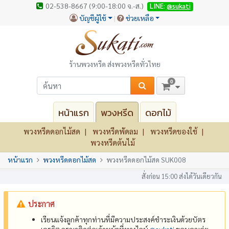
02-538-8667 (9:00-18:00 จ.-ส.)
LINE:
@sukati
บัญชีผู้ใช้
ช่วยเหลือ
ร้านพวงหรีด ส่งพวงหรีดทั่วไทย
0
หน้าแรก
พวงหรีด
ดอกไม้
พวงหรีดดอกไม้สด
พวงหรีดพัดลม
พวงหรีดของใช้
พวงหรีดต้นไม้
หน้าแรก
พวงหรีดดอกไม้สด
พวงหรีดดอกไม้สด SUK008
สั่งก่อน 15:00 ส่งได้วันเดียวกัน
ประกาศ
เรียนแจ้งลูกค้าทุกท่านที่มีความประสงค์ชำระเงินด้วยบัตร
เครดิต กรุณาติดต่อเจ้าหน้าที่ทางไลน์
@‌sukati
ขอบคุณค่ะ