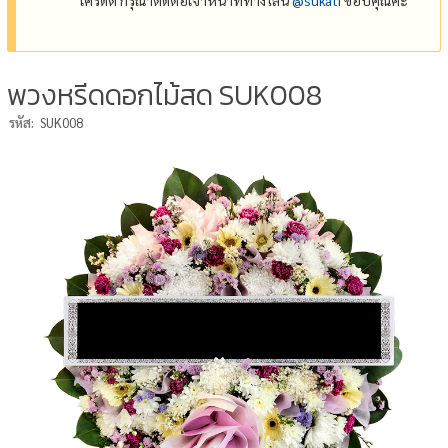
พวงหรีดดอกไม้สด SUK008
รหัส:
SUK008