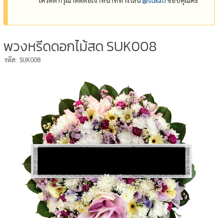
พวงหรีดดอกไม้สด SUK008
รหัส:
SUK008