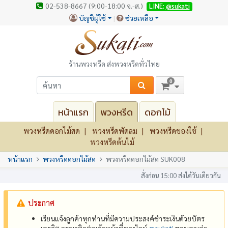
02-538-8667 (9:00-18:00 จ.-ส.)
LINE:
@sukati
บัญชีผู้ใช้
ช่วยเหลือ
ร้านพวงหรีด ส่งพวงหรีดทั่วไทย
0
หน้าแรก
พวงหรีด
ดอกไม้
พวงหรีดดอกไม้สด
พวงหรีดพัดลม
พวงหรีดของใช้
พวงหรีดต้นไม้
หน้าแรก
พวงหรีดดอกไม้สด
พวงหรีดดอกไม้สด SUK008
สั่งก่อน 15:00 ส่งได้วันเดียวกัน
ประกาศ
เรียนแจ้งลูกค้าทุกท่านที่มีความประสงค์ชำระเงินด้วยบัตร
เครดิต กรุณาติดต่อเจ้าหน้าที่ทางไลน์
@‌sukati
ขอบคุณค่ะ