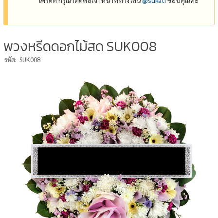
พวงหรีดดอกไม้สด SUK008
รหัส:
SUK008