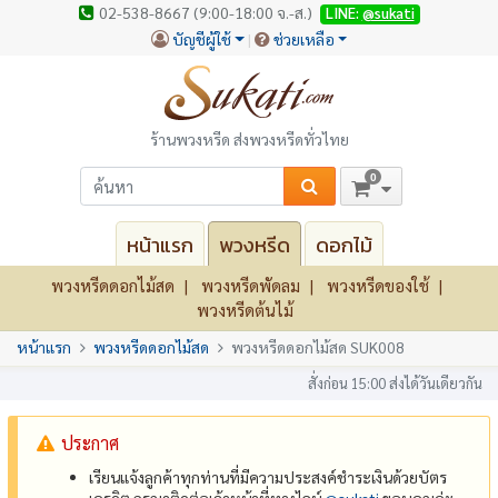
02-538-8667 (9:00-18:00 จ.-ส.)
LINE:
@sukati
บัญชีผู้ใช้
ช่วยเหลือ
ร้านพวงหรีด ส่งพวงหรีดทั่วไทย
0
หน้าแรก
พวงหรีด
ดอกไม้
พวงหรีดดอกไม้สด
พวงหรีดพัดลม
พวงหรีดของใช้
พวงหรีดต้นไม้
หน้าแรก
พวงหรีดดอกไม้สด
พวงหรีดดอกไม้สด SUK008
สั่งก่อน 15:00 ส่งได้วันเดียวกัน
ประกาศ
เรียนแจ้งลูกค้าทุกท่านที่มีความประสงค์ชำระเงินด้วยบัตร
เครดิต กรุณาติดต่อเจ้าหน้าที่ทางไลน์
@‌sukati
ขอบคุณค่ะ