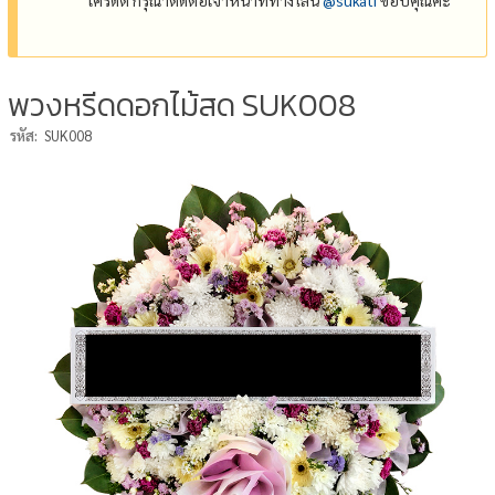
พวงหรีดดอกไม้สด SUK008
รหัส:
SUK008