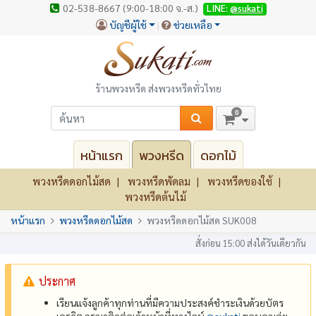
02-538-8667 (9:00-18:00 จ.-ส.)
LINE:
@sukati
บัญชีผู้ใช้
ช่วยเหลือ
ร้านพวงหรีด ส่งพวงหรีดทั่วไทย
0
หน้าแรก
พวงหรีด
ดอกไม้
พวงหรีดดอกไม้สด
พวงหรีดพัดลม
พวงหรีดของใช้
พวงหรีดต้นไม้
หน้าแรก
พวงหรีดดอกไม้สด
พวงหรีดดอกไม้สด SUK008
สั่งก่อน 15:00 ส่งได้วันเดียวกัน
ประกาศ
เรียนแจ้งลูกค้าทุกท่านที่มีความประสงค์ชำระเงินด้วยบัตร
เครดิต กรุณาติดต่อเจ้าหน้าที่ทางไลน์
@‌sukati
ขอบคุณค่ะ