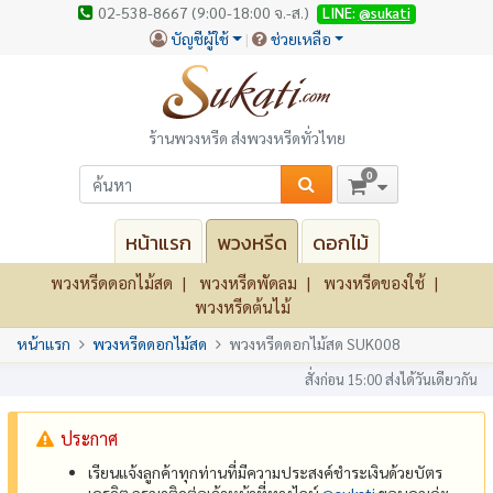
02-538-8667 (9:00-18:00 จ.-ส.)
LINE:
@sukati
บัญชีผู้ใช้
ช่วยเหลือ
ร้านพวงหรีด ส่งพวงหรีดทั่วไทย
0
หน้าแรก
พวงหรีด
ดอกไม้
พวงหรีดดอกไม้สด
พวงหรีดพัดลม
พวงหรีดของใช้
พวงหรีดต้นไม้
หน้าแรก
พวงหรีดดอกไม้สด
พวงหรีดดอกไม้สด SUK008
สั่งก่อน 15:00 ส่งได้วันเดียวกัน
ประกาศ
เรียนแจ้งลูกค้าทุกท่านที่มีความประสงค์ชำระเงินด้วยบัตร
เครดิต กรุณาติดต่อเจ้าหน้าที่ทางไลน์
@‌sukati
ขอบคุณค่ะ