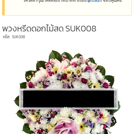
พวงหรีดดอกไม้สด SUK008
รหัส:
SUK008