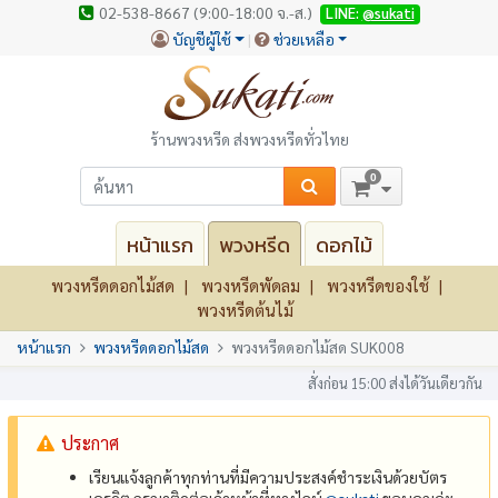
02-538-8667 (9:00-18:00 จ.-ส.)
LINE:
@sukati
บัญชีผู้ใช้
ช่วยเหลือ
ร้านพวงหรีด ส่งพวงหรีดทั่วไทย
0
หน้าแรก
พวงหรีด
ดอกไม้
พวงหรีดดอกไม้สด
พวงหรีดพัดลม
พวงหรีดของใช้
พวงหรีดต้นไม้
หน้าแรก
พวงหรีดดอกไม้สด
พวงหรีดดอกไม้สด SUK008
สั่งก่อน 15:00 ส่งได้วันเดียวกัน
ประกาศ
เรียนแจ้งลูกค้าทุกท่านที่มีความประสงค์ชำระเงินด้วยบัตร
เครดิต กรุณาติดต่อเจ้าหน้าที่ทางไลน์
@‌sukati
ขอบคุณค่ะ