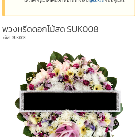
พวงหรีดดอกไม้สด SUK008
รหัส:
SUK008