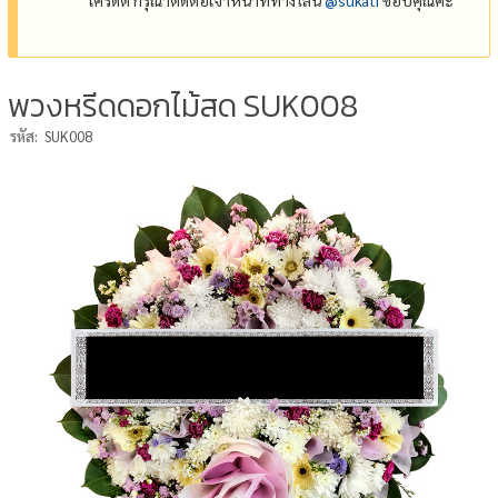
พวงหรีดดอกไม้สด SUK008
รหัส:
SUK008