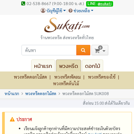
02-538-8667 (9:00-18:00 จ.-ส.)
LINE:
@sukati
บัญชีผู้ใช้
ช่วยเหลือ
ร้านพวงหรีด ส่งพวงหรีดทั่วไทย
0
หน้าแรก
พวงหรีด
ดอกไม้
พวงหรีดดอกไม้สด
พวงหรีดพัดลม
พวงหรีดของใช้
พวงหรีดต้นไม้
หน้าแรก
พวงหรีดดอกไม้สด
พวงหรีดดอกไม้สด SUK008
สั่งก่อน 15:00 ส่งได้วันเดียวกัน
ประกาศ
เรียนแจ้งลูกค้าทุกท่านที่มีความประสงค์ชำระเงินด้วยบัตร
เครดิต กรุณาติดต่อเจ้าหน้าที่ทางไลน์
@‌sukati
ขอบคุณค่ะ