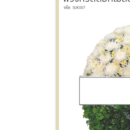
รหัส:
SUK007