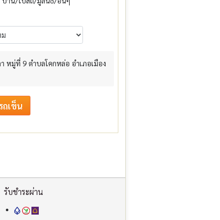
บ้าน/โบสถ์/มูลนิธิ/อื่นๆ
 หมู่ที่ 9 ตำบลโคกหล่อ อำเภอเมือง
รับชำระผ่าน