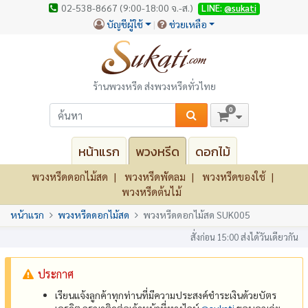
02-538-8667 (9:00-18:00 จ.-ส.)
LINE:
@sukati
บัญชีผู้ใช้
ช่วยเหลือ
ร้านพวงหรีด ส่งพวงหรีดทั่วไทย
0
หน้าแรก
พวงหรีด
ดอกไม้
พวงหรีดดอกไม้สด
พวงหรีดพัดลม
พวงหรีดของใช้
พวงหรีดต้นไม้
หน้าแรก
พวงหรีดดอกไม้สด
พวงหรีดดอกไม้สด SUK005
สั่งก่อน 15:00 ส่งได้วันเดียวกัน
ประกาศ
เรียนแจ้งลูกค้าทุกท่านที่มีความประสงค์ชำระเงินด้วยบัตร
เครดิต กรุณาติดต่อเจ้าหน้าที่ทางไลน์
@‌sukati
ขอบคุณค่ะ