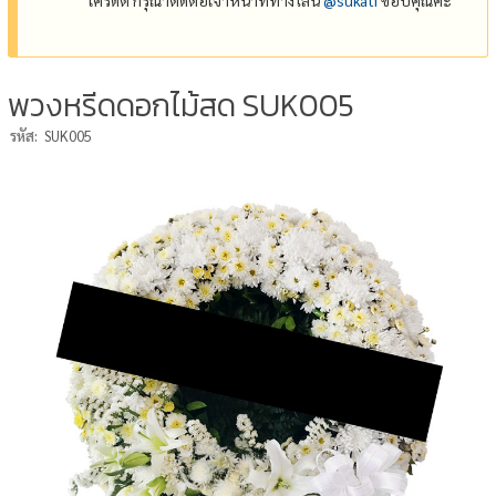
พวงหรีดดอกไม้สด SUK005
รหัส:
SUK005