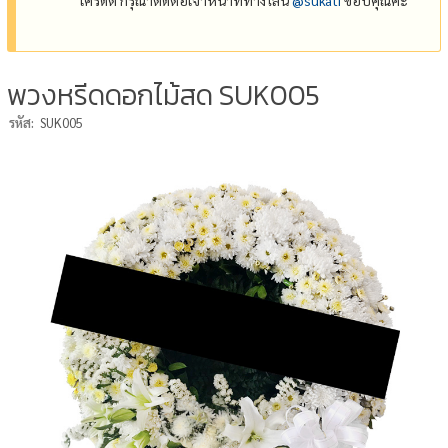
พวงหรีดดอกไม้สด SUK005
รหัส:
SUK005