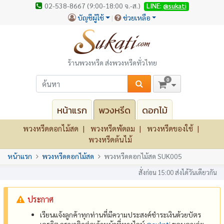
02-538-8667 (9:00-18:00 จ.-ส.)
LINE:
@sukati
บัญชีผู้ใช้
ช่วยเหลือ
ร้านพวงหรีด ส่งพวงหรีดทั่วไทย
0
หน้าแรก
พวงหรีด
ดอกไม้
พวงหรีดดอกไม้สด
พวงหรีดพัดลม
พวงหรีดของใช้
พวงหรีดต้นไม้
หน้าแรก
พวงหรีดดอกไม้สด
พวงหรีดดอกไม้สด SUK005
สั่งก่อน 15:00 ส่งได้วันเดียวกัน
ประกาศ
เรียนแจ้งลูกค้าทุกท่านที่มีความประสงค์ชำระเงินด้วยบัตร
เครดิต กรุณาติดต่อเจ้าหน้าที่ทางไลน์
@‌sukati
ขอบคุณค่ะ