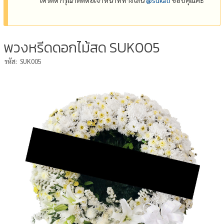
พวงหรีดดอกไม้สด SUK005
รหัส:
SUK005