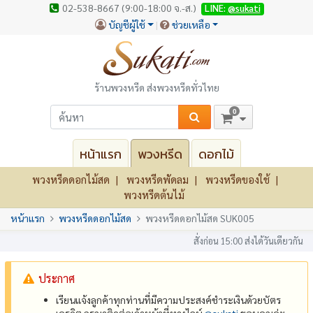
02-538-8667 (9:00-18:00 จ.-ส.)
LINE:
@sukati
บัญชีผู้ใช้
ช่วยเหลือ
ร้านพวงหรีด ส่งพวงหรีดทั่วไทย
0
หน้าแรก
พวงหรีด
ดอกไม้
พวงหรีดดอกไม้สด
พวงหรีดพัดลม
พวงหรีดของใช้
พวงหรีดต้นไม้
หน้าแรก
พวงหรีดดอกไม้สด
พวงหรีดดอกไม้สด SUK005
สั่งก่อน 15:00 ส่งได้วันเดียวกัน
ประกาศ
เรียนแจ้งลูกค้าทุกท่านที่มีความประสงค์ชำระเงินด้วยบัตร
เครดิต กรุณาติดต่อเจ้าหน้าที่ทางไลน์
@‌sukati
ขอบคุณค่ะ