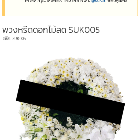
พวงหรีดดอกไม้สด SUK005
รหัส:
SUK005