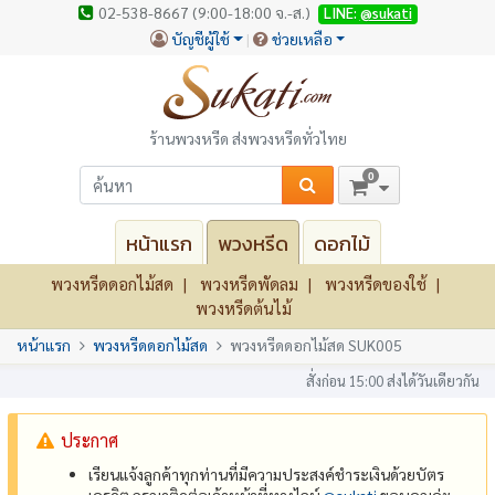
02-538-8667 (9:00-18:00 จ.-ส.)
LINE:
@sukati
บัญชีผู้ใช้
ช่วยเหลือ
ร้านพวงหรีด ส่งพวงหรีดทั่วไทย
0
หน้าแรก
พวงหรีด
ดอกไม้
พวงหรีดดอกไม้สด
พวงหรีดพัดลม
พวงหรีดของใช้
พวงหรีดต้นไม้
หน้าแรก
พวงหรีดดอกไม้สด
พวงหรีดดอกไม้สด SUK005
สั่งก่อน 15:00 ส่งได้วันเดียวกัน
ประกาศ
เรียนแจ้งลูกค้าทุกท่านที่มีความประสงค์ชำระเงินด้วยบัตร
เครดิต กรุณาติดต่อเจ้าหน้าที่ทางไลน์
@‌sukati
ขอบคุณค่ะ