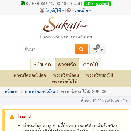
02-538-8667 (9:00-18:00 จ.-ส.)
LINE:
@sukati
บัญชีผู้ใช้
ช่วยเหลือ
ร้านพวงหรีด ส่งพวงหรีดทั่วไทย
0
หน้าแรก
พวงหรีด
ดอกไม้
พวงหรีดดอกไม้สด
พวงหรีดพัดลม
พวงหรีดของใช้
พวงหรีดต้นไม้
หน้าแรก
พวงหรีดดอกไม้สด
พวงหรีดดอกไม้สด SUK005
สั่งก่อน 15:00 ส่งได้วันเดียวกัน
ประกาศ
เรียนแจ้งลูกค้าทุกท่านที่มีความประสงค์ชำระเงินด้วยบัตร
เครดิต กรุณาติดต่อเจ้าหน้าที่ทางไลน์
@‌sukati
ขอบคุณค่ะ