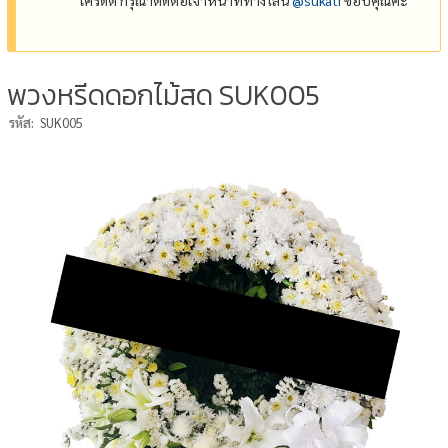
พวงหรีดดอกไม้สด SUK005
รหัส:
SUK005