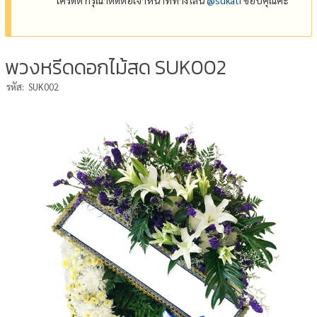
พวงหรีดดอกไม้สด SUK002
รหัส:
SUK002