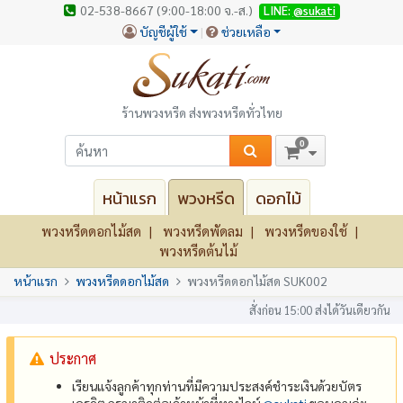
02-538-8667 (9:00-18:00 จ.-ส.)
LINE:
@sukati
บัญชีผู้ใช้
ช่วยเหลือ
ร้านพวงหรีด ส่งพวงหรีดทั่วไทย
0
หน้าแรก
พวงหรีด
ดอกไม้
พวงหรีดดอกไม้สด
พวงหรีดพัดลม
พวงหรีดของใช้
พวงหรีดต้นไม้
หน้าแรก
พวงหรีดดอกไม้สด
พวงหรีดดอกไม้สด SUK002
สั่งก่อน 15:00 ส่งได้วันเดียวกัน
ประกาศ
เรียนแจ้งลูกค้าทุกท่านที่มีความประสงค์ชำระเงินด้วยบัตร
เครดิต กรุณาติดต่อเจ้าหน้าที่ทางไลน์
@‌sukati
ขอบคุณค่ะ