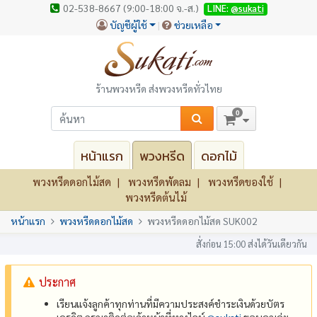
02-538-8667 (9:00-18:00 จ.-ส.)
LINE:
@sukati
บัญชีผู้ใช้
ช่วยเหลือ
ร้านพวงหรีด ส่งพวงหรีดทั่วไทย
0
หน้าแรก
พวงหรีด
ดอกไม้
พวงหรีดดอกไม้สด
พวงหรีดพัดลม
พวงหรีดของใช้
พวงหรีดต้นไม้
หน้าแรก
พวงหรีดดอกไม้สด
พวงหรีดดอกไม้สด SUK002
สั่งก่อน 15:00 ส่งได้วันเดียวกัน
ประกาศ
เรียนแจ้งลูกค้าทุกท่านที่มีความประสงค์ชำระเงินด้วยบัตร
เครดิต กรุณาติดต่อเจ้าหน้าที่ทางไลน์
@‌sukati
ขอบคุณค่ะ