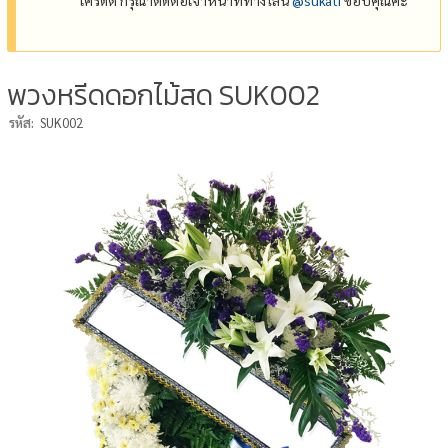
พวงหรีดดอกไม้สด SUK002
รหัส:
SUK002