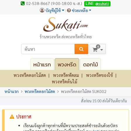
02-538-8667 (9:00-18:00 จ.-ส.)
LINE:
@sukati
บัญชีผู้ใช้
ช่วยเหลือ
ร้านพวงหรีด ส่งพวงหรีดทั่วไทย
0
หน้าแรก
พวงหรีด
ดอกไม้
พวงหรีดดอกไม้สด
พวงหรีดพัดลม
พวงหรีดของใช้
พวงหรีดต้นไม้
หน้าแรก
พวงหรีดดอกไม้สด
พวงหรีดดอกไม้สด SUK002
สั่งก่อน 15:00 ส่งได้วันเดียวกัน
ประกาศ
เรียนแจ้งลูกค้าทุกท่านที่มีความประสงค์ชำระเงินด้วยบัตร
เครดิต กรุณาติดต่อเจ้าหน้าที่ทางไลน์
@‌sukati
ขอบคุณค่ะ