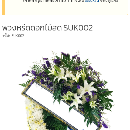
พวงหรีดดอกไม้สด SUK002
รหัส:
SUK002