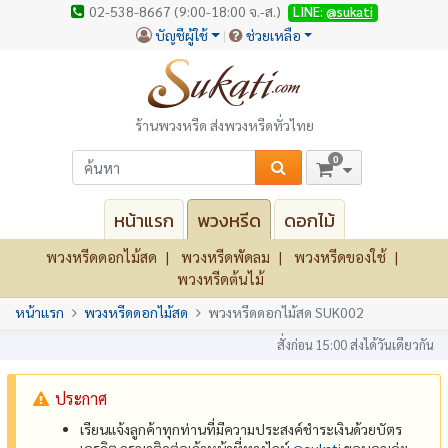
02-538-8667 (9:00-18:00 จ.-ส.)
LINE:
@sukati
บัญชีผู้ใช้
ช่วยเหลือ
ร้านพวงหรีด ส่งพวงหรีดทั่วไทย
0
หน้าแรก
พวงหรีด
ดอกไม้
พวงหรีดดอกไม้สด
พวงหรีดพัดลม
พวงหรีดของใช้
พวงหรีดต้นไม้
หน้าแรก
พวงหรีดดอกไม้สด
พวงหรีดดอกไม้สด SUK002
สั่งก่อน 15:00 ส่งได้วันเดียวกัน
ประกาศ
เรียนแจ้งลูกค้าทุกท่านที่มีความประสงค์ชำระเงินด้วยบัตร
เครดิต กรุณาติดต่อเจ้าหน้าที่ทางไลน์
@‌sukati
ขอบคุณค่ะ