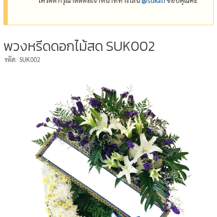
พวงหรีดดอกไม้สด SUK002
รหัส:
SUK002