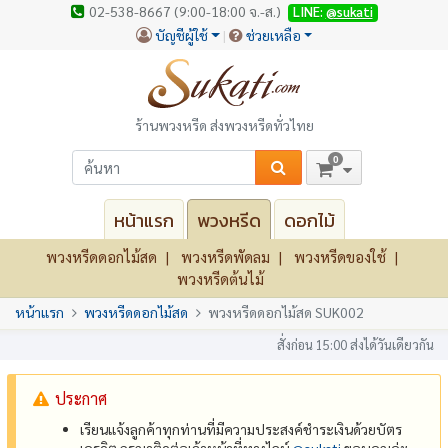
02-538-8667 (9:00-18:00 จ.-ส.)
LINE:
@sukati
บัญชีผู้ใช้
ช่วยเหลือ
ร้านพวงหรีด ส่งพวงหรีดทั่วไทย
0
หน้าแรก
พวงหรีด
ดอกไม้
พวงหรีดดอกไม้สด
พวงหรีดพัดลม
พวงหรีดของใช้
พวงหรีดต้นไม้
หน้าแรก
พวงหรีดดอกไม้สด
พวงหรีดดอกไม้สด SUK002
สั่งก่อน 15:00 ส่งได้วันเดียวกัน
ประกาศ
เรียนแจ้งลูกค้าทุกท่านที่มีความประสงค์ชำระเงินด้วยบัตร
เครดิต กรุณาติดต่อเจ้าหน้าที่ทางไลน์
@‌sukati
ขอบคุณค่ะ