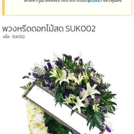
พวงหรีดดอกไม้สด SUK002
รหัส:
SUK002