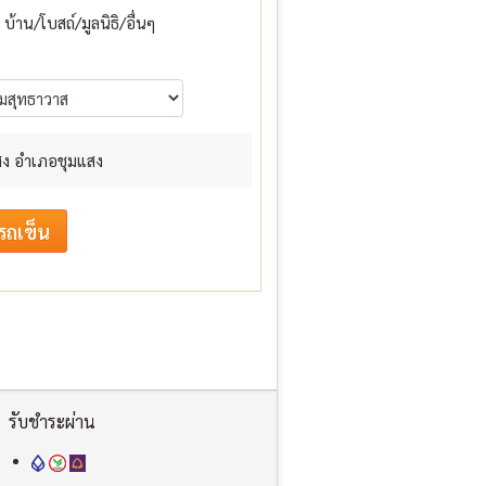
บ้าน/โบสถ์/มูลนิธิ/อื่นๆ
ง อำเภอชุมแสง
รับชำระผ่าน