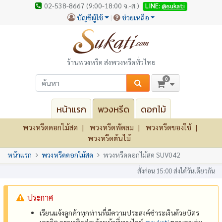
02-538-8667 (9:00-18:00 จ.-ส.)
LINE:
@sukati
บัญชีผู้ใช้
ช่วยเหลือ
ร้านพวงหรีด ส่งพวงหรีดทั่วไทย
0
หน้าแรก
พวงหรีด
ดอกไม้
พวงหรีดดอกไม้สด
พวงหรีดพัดลม
พวงหรีดของใช้
พวงหรีดต้นไม้
หน้าแรก
พวงหรีดดอกไม้สด
พวงหรีดดอกไม้สด SUV042
สั่งก่อน 15:00 ส่งได้วันเดียวกัน
ประกาศ
เรียนแจ้งลูกค้าทุกท่านที่มีความประสงค์ชำระเงินด้วยบัตร
เครดิต กรุณาติดต่อเจ้าหน้าที่ทางไลน์
@‌sukati
ขอบคุณค่ะ