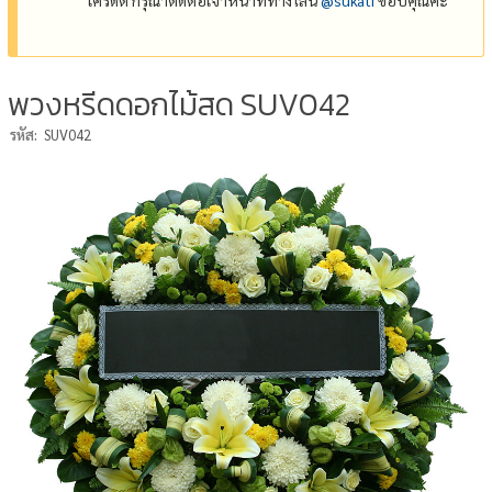
พวงหรีดดอกไม้สด SUV042
รหัส:
SUV042