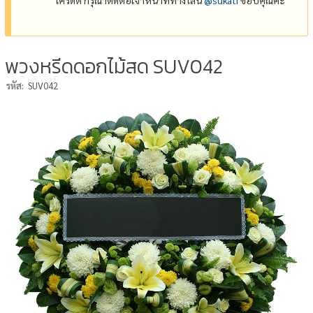
พวงหรีดดอกไม้สด SUV042
รหัส:
SUV042