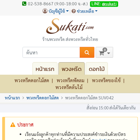
02-538-8667 (9:00-18:00 จ.-ส.)
LINE:
@sukati
บัญชีผู้ใช้
ช่วยเหลือ
ร้านพวงหรีด ส่งพวงหรีดทั่วไทย
0
หน้าแรก
พวงหรีด
ดอกไม้
พวงหรีดดอกไม้สด
พวงหรีดพัดลม
พวงหรีดของใช้
พวงหรีดต้นไม้
หน้าแรก
พวงหรีดดอกไม้สด
พวงหรีดดอกไม้สด SUV042
สั่งก่อน 15:00 ส่งได้วันเดียวกัน
ประกาศ
เรียนแจ้งลูกค้าทุกท่านที่มีความประสงค์ชำระเงินด้วยบัตร
เครดิต กรุณาติดต่อเจ้าหน้าที่ทางไลน์
@‌sukati
ขอบคุณค่ะ