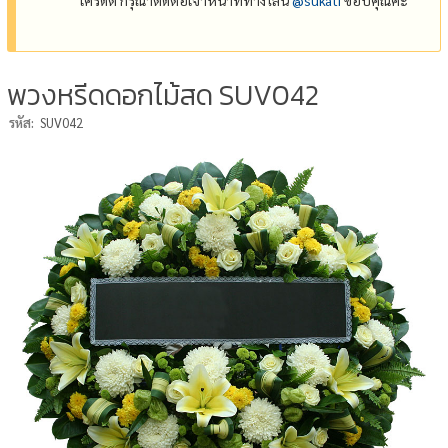
พวงหรีดดอกไม้สด SUV042
รหัส:
SUV042