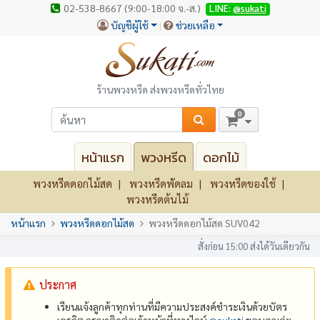
02-538-8667 (9:00-18:00 จ.-ส.)
LINE:
@sukati
บัญชีผู้ใช้
ช่วยเหลือ
ร้านพวงหรีด ส่งพวงหรีดทั่วไทย
0
หน้าแรก
พวงหรีด
ดอกไม้
พวงหรีดดอกไม้สด
พวงหรีดพัดลม
พวงหรีดของใช้
พวงหรีดต้นไม้
หน้าแรก
พวงหรีดดอกไม้สด
พวงหรีดดอกไม้สด SUV042
สั่งก่อน 15:00 ส่งได้วันเดียวกัน
ประกาศ
เรียนแจ้งลูกค้าทุกท่านที่มีความประสงค์ชำระเงินด้วยบัตร
เครดิต กรุณาติดต่อเจ้าหน้าที่ทางไลน์
@‌sukati
ขอบคุณค่ะ