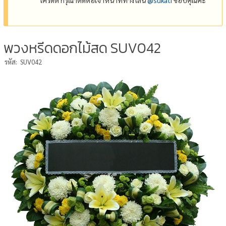
พวงหรีดดอกไม้สด SUV042
รหัส:
SUV042