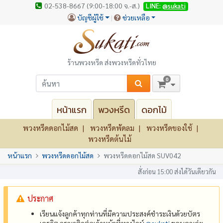
02-538-8667 (9:00-18:00 จ.-ส.)
LINE:
@sukati
บัญชีผู้ใช้
ช่วยเหลือ
ร้านพวงหรีด ส่งพวงหรีดทั่วไทย
0
หน้าแรก
พวงหรีด
ดอกไม้
พวงหรีดดอกไม้สด
พวงหรีดพัดลม
พวงหรีดของใช้
พวงหรีดต้นไม้
หน้าแรก
พวงหรีดดอกไม้สด
พวงหรีดดอกไม้สด SUV042
สั่งก่อน 15:00 ส่งได้วันเดียวกัน
ประกาศ
เรียนแจ้งลูกค้าทุกท่านที่มีความประสงค์ชำระเงินด้วยบัตร
เครดิต กรุณาติดต่อเจ้าหน้าที่ทางไลน์
@‌sukati
ขอบคุณค่ะ