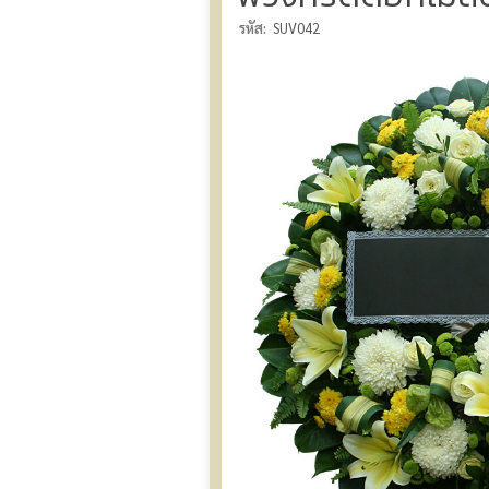
รหัส:
SUV042