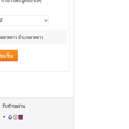
บ้าน/โบสถ์/มูลนิธิ/อื่นๆ
 ตำบลลาดยาว อำเภอลาดยาว
รับชำระผ่าน